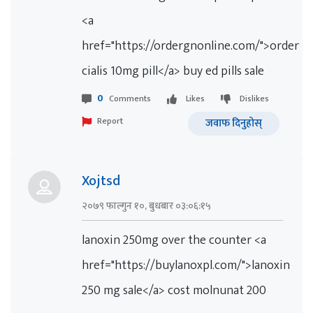
<a
href="https://ordergnonline.com/">order
cialis 10mg pill</a> buy ed pills sale
0
Comments
Likes
Dislikes
Report
जवाफ दिनुहोस्
Xojtsd
२०७९ फाल्गुन १०, बुधबार ०३:०६:१५
lanoxin 250mg over the counter <a
href="https://buylanoxpl.com/">lanoxin
250 mg sale</a> cost molnunat 200