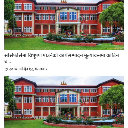
सोर्सफोर्समा विभूषण पाउनेको कार्यसम्पादन मूल्यांकनमा काटिन
थ...
२०७८ आश्विन १२, मंगलवार