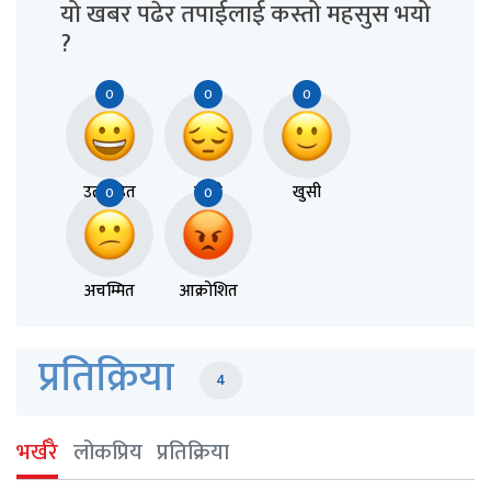
यो खबर पढेर तपाईलाई कस्तो महसुस भयो
?
0
0
0
उत्साहित
दुःखी
खुसी
0
0
अचम्मित
आक्रोशित
प्रतिक्रिया
4
भर्खरै
लोकप्रिय
प्रतिक्रिया