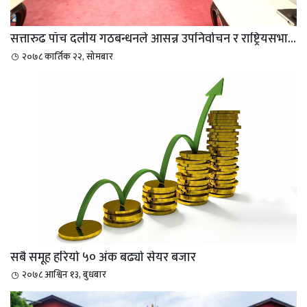
सत्तारुढ पाँच दलीय गठबन्धनले आसन्न उपनिर्वाचन र राष्ट्रियसभा...
२०७८ कार्तिक २२, सोमबार
सबै समूह हरियो ५० अंक बढ्यो सेयर बजार
२०७८ आश्विन १३, बुधबार