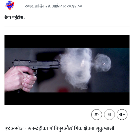
२०७८ आश्विन २४, आईतवार २०:५१:००
शेयर गर्नुहोस :
अ+
अ
अ-
२४ असोज - रुपन्देहीको मोतिपुर औद्योगिक क्षेत्रमा सुकुम्बासी