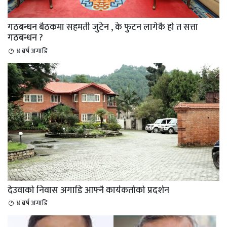
गठबन्धन बैठकमा सहमती जुटेन , के फुटन लागेकै हो त सत्ता
गठबन्धन ?
४ बर्ष अगाडि
देउवाको निवास अगाडि आफ्नै कार्यकर्ताको प्रदर्शन
४ बर्ष अगाडि