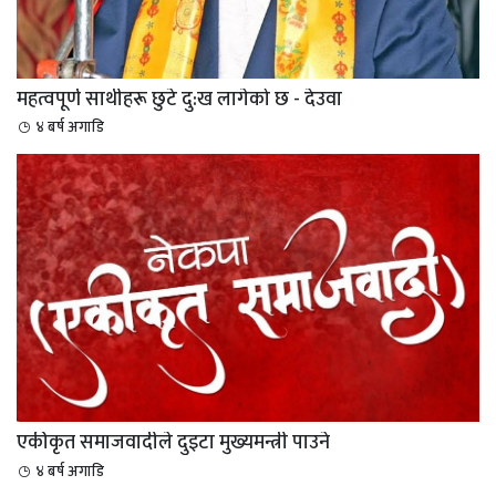
महत्वपूर्ण साथीहरू छुटे दु:ख लागेको छ - देउवा
४ बर्ष अगाडि
एकीकृत समाजवादीले दुइटा मुख्यमन्त्री पाउने
४ बर्ष अगाडि