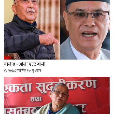
चोलेन्द्र - ओली एउटै बोली
२०७८ कार्तिक १०, बुधबार