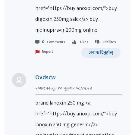
href="https://buylanoxpl.com/">buy
digoxin 250mg sale</a> buy
molnupiravir 200mg online
0
Comments
Likes
Dislikes
Report
जवाफ दिनुहोस्
Ovdscw
२०७९ फाल्गुन १०, बुधबार ०८:४५:२४
brand lanoxin 250 mg <a
href="https://buylanoxpl.com/">buy
lanoxin 250 mg generic</a>