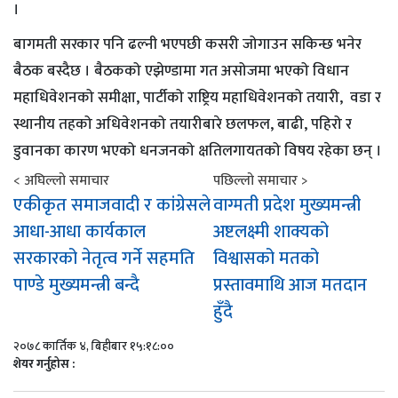
।
बागमती सरकार पनि ढल्नी भएपछी कसरी जोगाउन सकिन्छ भनेर
बैठक बस्दैछ । बैठकको एझेण्डामा गत असोजमा भएको विधान
महाधिवेशनको समीक्षा, पार्टीको राष्ट्रिय महाधिवेशनको तयारी, वडा र
स्थानीय तहको अधिवेशनको तयारीबारे छलफल, बाढी, पहिरो र
डुवानका कारण भएको धनजनको क्षतिलगायतको विषय रहेका छन् ।
< अघिल्लो समाचार
पछिल्लो समाचार >
एकीकृत समाजवादी र कांग्रेसले
वाग्मती प्रदेश मुख्यमन्त्री
आधा-आधा कार्यकाल
अष्टलक्ष्मी शाक्यको
सरकारको नेतृत्व गर्ने सहमति
विश्वासको मतको
पाण्डे मुख्यमन्त्री बन्दै
प्रस्तावमाथि आज मतदान
हुँदै
२०७८ कार्तिक ४, बिहीबार १५:१८:००
शेयर गर्नुहोस :