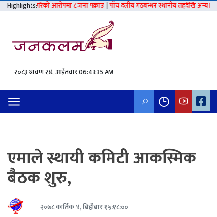
त्कार गरेको आरोपमा ८ जना पक्राउ
Highlights:
|
पाँच दलीय गठबन्धन स्थानीय तहदेखि अन्य निर्वाचनसम्मै
२०८३ श्रावण २४, आईतवार
06:43:36 AM
एमाले स्थायी कमिटी आकस्मिक
बैठक शुरु,
२०७८ कार्तिक ४, बिहीबार १५:१८:००