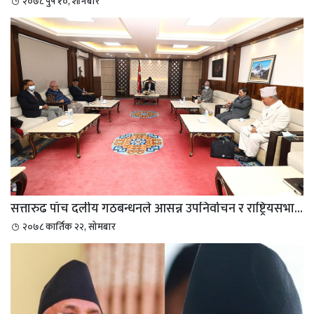
२०७८ पुष १०, शनिबार
सत्तारुढ पाँच दलीय गठबन्धनले आसन्न उपनिर्वाचन र राष्ट्रियसभा...
२०७८ कार्तिक २२, सोमबार