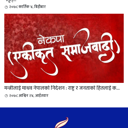
२०७८ कार्तिक ४, बिहीबार
मन्त्रीलाई माधव नेपालको निर्देशन : राष्ट्र र जनताको हितलाई क...
२०७८ आश्विन २४, आईतवार