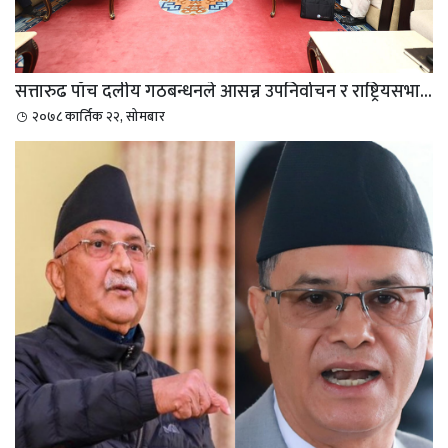
सत्तारुढ पाँच दलीय गठबन्धनले आसन्न उपनिर्वाचन र राष्ट्रियसभा...
२०७८ कार्तिक २२, सोमबार