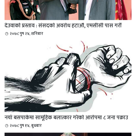
देउवाको प्रस्ताव : संसदको अवरोध हटाऔं, एमसीसी पास गरौं
२०७८ पुष २४, शनिबार
नयाँ बसपार्कमा सामूहिक बलात्कार गरेको आरोपमा ८ जना पक्राउ
२०७८ पुष १४, बुधबार