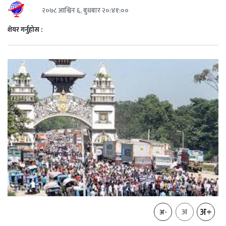
२०७८ आश्विन ६, बुधबार २०:४१:००
शेयर गर्नुहोस :
अ+
अ
अ-