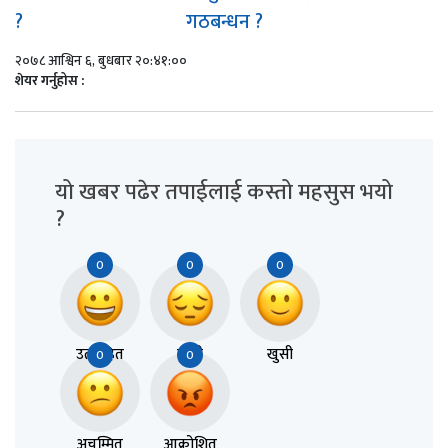
?
गठबन्धन ?
२०७८ आश्विन ६, बुधबार २०:४१:००
शेयर गर्नुहोस :
यो खबर पढेर तपाईलाई कस्तो महसुस भयो
?
0
0
0
उत्साहित
दुःखी
खुसी
0
0
अचम्मित
आक्रोशित