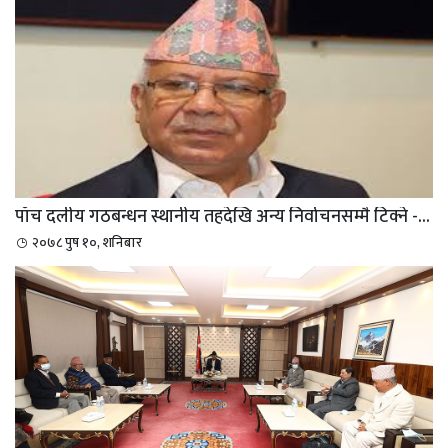
पाँच दलीय गठबन्धन स्थानीय तहदेखि अन्य निर्वाचनसम्मै टिक्ने -...
२०७८ पुष १०, शनिबार