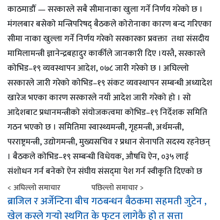
काठमाडौँ — सरकारले सबै सीमानाका खुला गर्ने निर्णय गरेको छ ।
मंगलबार बसेको मन्त्रिपरिषद् बैठकले कोरोनाका कारण बन्द गरिएका
सीमा नाका खुल्ला गर्ने निर्णय गरेको सरकारका प्रवक्ता तथा संसदीय
मामिलामन्त्री ज्ञानेन्द्रबहादुर कार्कीले जानकारी दिए ।यस्तै, सरकारले
कोभिड–१९ व्यवस्थापन आदेश, ०७८ जारी गरेको छ । अघिल्लो
सरकारले जारी गरेको कोभिड–१९ संकट व्यवस्थापन सम्बन्धी अध्यादेश
खारेज भएका कारण सरकारले नयाँ आदेश जारी गरेको हो । सो
आदेशबाट प्रधानमन्त्रीको संयोजकत्वमा कोभिड–१९ निर्देशक समिति
गठन भएको छ । समितिमा स्वास्थ्यमन्त्री, गृहमन्त्री, अर्थमन्त्री,
परराष्ट्रमन्त्री, उद्योगमन्त्री, मुख्यसचिव र प्रधान सेनापति सदस्य रहनेछन्
। बैठकले कोभिड–१९ सम्बन्धी विधेयक, औषधि ऐन, ०३५ लाई
संशोधन गर्न बनेको ऐन संघीय संसद्‌मा पेश गर्न स्वीकृति दिएको छ
< अघिल्लो समाचार
पछिल्लो समाचार >
ब्राजिल र अर्जेन्टिना बीच
गठबन्धन बैठकमा सहमती जुटेन ,
खेल कस्ले गर्‍यो स्थगित
के फुटन लागेकै हो त सत्ता