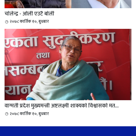
चोलेन्द्र - ओली एउटै बोली
२०७८ कार्तिक १०, बुधबार
वाग्मती प्रदेश मुख्यमन्त्री अष्टलक्ष्मी शाक्यको विश्वासको मत...
२०७८ कार्तिक १०, बुधबार