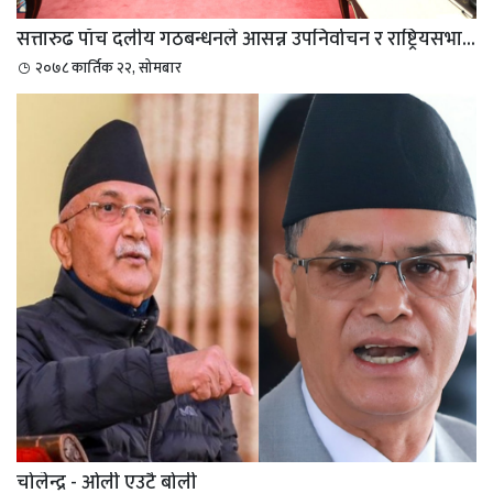
सत्तारुढ पाँच दलीय गठबन्धनले आसन्न उपनिर्वाचन र राष्ट्रियसभा...
२०७८ कार्तिक २२, सोमबार
चोलेन्द्र - ओली एउटै बोली