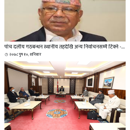
पाँच दलीय गठबन्धन स्थानीय तहदेखि अन्य निर्वाचनसम्मै टिक्ने -...
२०७८ पुष १०, शनिबार