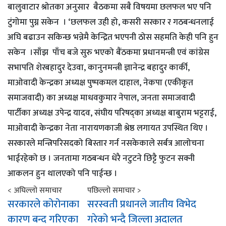
बालुवाटार श्रोतका अनुसार बैठकमा सबै विषयमा छलफल भए पनि
टुंगोमा पुग्न सकेन । ‘छलफल उही हो, कसरी सरकार र गठबन्धनलाई
अघि बढाउन सकिन्छ भन्नेमै केन्द्रित भएपनी ठोस सहमति केही पनि हुन
सकेन ।साँझ पाँच बजे सुरु भएको बैंठकमा प्रधानमन्त्री एवं कांग्रेस
सभापति शेरबहादुर देउवा, कानुनमन्त्री ज्ञानेन्द्र बहादुर कार्की,
माओवादी केन्द्रका अध्यक्ष पुष्पकमल दाहाल, नेकपा (एकीकृत
समाजवादी) का अध्यक्ष माधवकुमार नेपाल, जनता समाजवादी
पार्टीका अध्यक्ष उपेन्द्र यादव, संघीय परिषद्का अध्यक्ष बाबुराम भट्टराई,
माओवादी केन्द्रका नेता नारायणकाजी श्रेष्ठ लगायत उपस्थित थिए ।
सरकारले मन्त्रिपरिसदको बिस्तार गर्न नसकेकाले सर्बत्र आलोचना
भाईरहेको छ । जनतामा गठबन्धन धेरै नटुटने छिट्टै फुटन सक्नी
आकलन हुन थालएको पनि पाईन्छ ।
< अघिल्लो समाचार
पछिल्लो समाचार >
सरकारले कोरोनाका
सरस्वती प्रधानले जातीय विभेद
कारण बन्द गरिएका
गरेको भन्दै जिल्ला अदालत