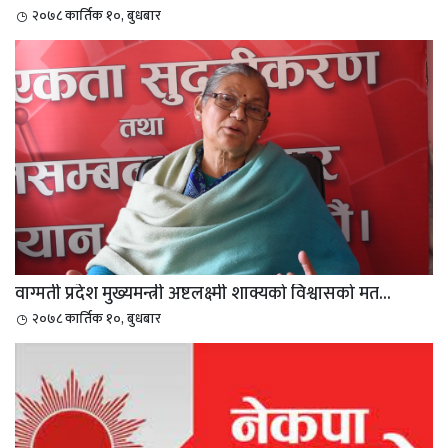
२०७८ कार्तिक १०, बुधबार
वाग्मती प्रदेश मुख्यमन्त्री अष्टलक्ष्मी शाक्यको विश्वासको मत...
२०७८ कार्तिक १०, बुधबार