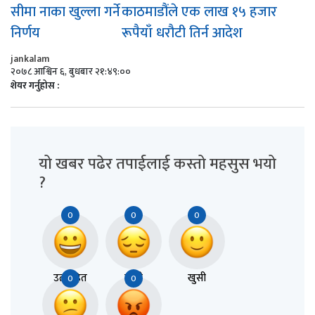
सीमा नाका खुल्ला गर्ने
काठमाडौंले एक लाख १५ हजार
निर्णय
रूपैयाँ धरौटी तिर्न आदेश
jankalam
२०७८ आश्विन ६, बुधबार २१:४९:००
शेयर गर्नुहोस :
यो खबर पढेर तपाईलाई कस्तो महसुस भयो
?
0
0
0
उत्साहित
दुःखी
खुसी
0
0