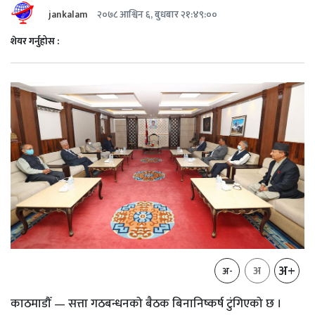
jankalam
२०७८ आश्विन ६, बुधबार २१:४९:००
शेयर गर्नुहोस :
अ+
अ
अ-
काठमाडौँ — सत्ता गठबन्धनको बैठक बिनानिष्कर्ष टुंगिएको छ ।