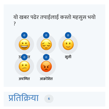
यो खबर पढेर तपाईलाई कस्तो महसुस भयो
?
0
0
0
उत्साहित
दुःखी
खुसी
0
0
अचम्मित
आक्रोशित
प्रतिक्रिया
6