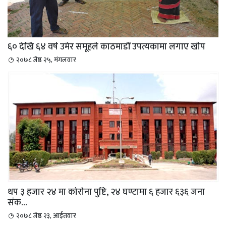
६० देखि ६४ वर्ष उमेर समूहले काठमाडौं उपत्यकामा लगाए खाेप
२०७८ जेष्ठ २५, मंगलवार
थप ३ हजार २४ मा कोरोना पुष्टि, २४ घण्टामा ६ हजार ६३६ जना
संक...
२०७८ जेष्ठ २३, आईतवार