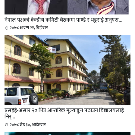
नेपाल पक्षको केन्द्रीय कमिटी बैठकमा पाण्डे र भट्टराई अनुपस...
२०७८ श्रावण २१, बिहीबार
एसईई-असार २० भित्र आन्तरिक मूल्याङ्कन पठाउन विद्यालयलाई
निर्...
२०७८ जेष्ठ ३०, आईतवार