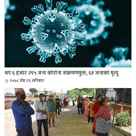
थप ६ हजार २९५ जना कोरोना संक्रमणमुक्त, ६१ जनाको मृत्यु
२०७८ जेष्ठ २९, शनिबार