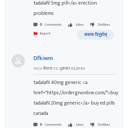
tadalafil 5mg pill</a> erection
problems
0
Comments
Likes
Dislikes
Report
जवाफ दिनुहोस्
Dfkiwm
२०८० बैशाख २२, शुक्रबार १३:३१:१०
tadalafil 40mg generic <a
href="https://ordergnonline.com/">buy
tadalafil 20mg generic</a> buy ed pills
canada
0
Comments
Likes
Dislikes