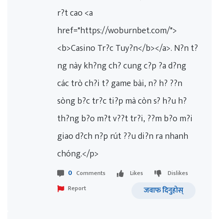
r?t cao <a
href="https://woburnbet.com/">
<b>Casino Tr?c Tuy?n</b></a>. N?n t?
ng này kh?ng ch? cung c?p ?a d?ng
các trò ch?i t? game bài, n? h? ??n
sòng b?c tr?c ti?p mà còn s? h?u h?
th?ng b?o m?t v??t tr?i, ??m b?o m?i
giao d?ch n?p rút ??u di?n ra nhanh
chóng.</p>
0
Comments
Likes
Dislikes
Report
जवाफ दिनुहोस्