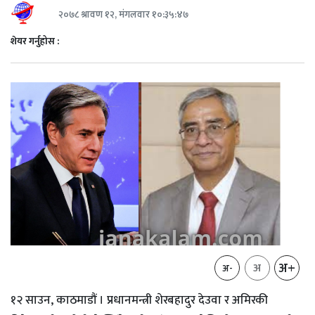
२०७८ श्रावण १२, मंगलवार १०:३५:४७
शेयर गर्नुहोस :
अ+
अ
अ-
१२ साउन, काठमाडौं । प्रधानमन्त्री शेरबहादुर देउवा र अमिरकी