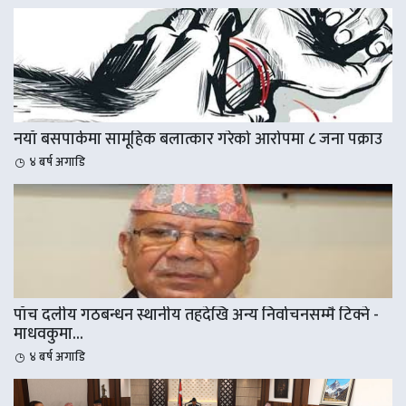
नयाँ बसपार्कमा सामूहिक बलात्कार गरेको आरोपमा ८ जना पक्राउ
४ बर्ष अगाडि
पाँच दलीय गठबन्धन स्थानीय तहदेखि अन्य निर्वाचनसम्मै टिक्ने -
माधवकुमा...
४ बर्ष अगाडि