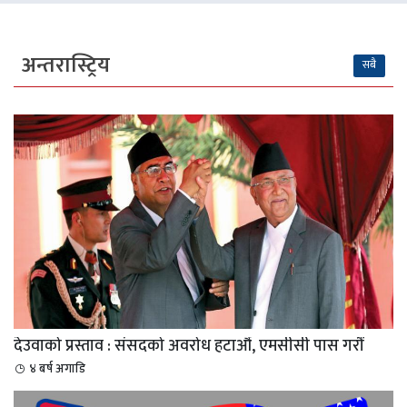
अन्तरास्ट्रिय
सबै
देउवाको प्रस्ताव : संसदको अवरोध हटाऔं, एमसीसी पास गरौं
४ बर्ष अगाडि