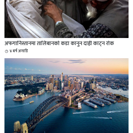
अफगानिस्तानमा तालिबानको कडा कानुन दाह्री काट्न रोक
४ बर्ष अगाडि