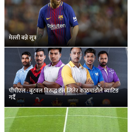
मेस्सी बन्ने सूत्र
पीपीएल : बुटवल विरुद्ध टस जितेर काठमाडौंले ब्याटिङ
गर्दै