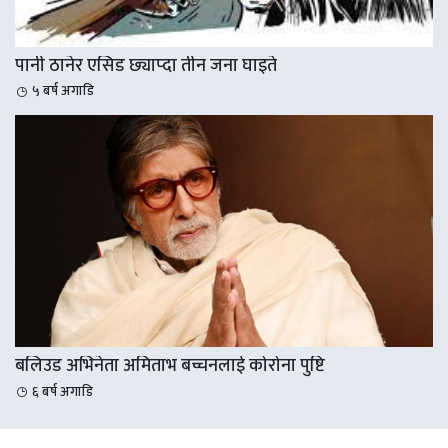
पानी ठानेर एसिड छ्याप्दा तीन जना घाइते
५ बर्ष अगाडि
बलिउड अभिनेता अमिताभ बच्चनलाई कोरोना पुष्टि
६ बर्ष अगाडि