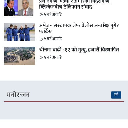
प्रधानमन्त्री देउवा र अमेरिकी विदेशमन्त्री
ब्लिन्केनबीच टेलिफोन संवाद
५ बर्ष अगाडि
अमेजन संस्थापक जेफ बेजोस अन्तरिक्ष पुगेर
फर्किए
५ बर्ष अगाडि
चीनमा बाढी : १२ को मृत्यु, हजारौं विस्थापित
५ बर्ष अगाडि
मनोरन्जन
सबै