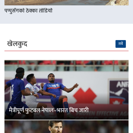
पप्पुसँगको ठेक्का तोडियोे
खेलकुद
सबै
मैत्रीपूर्ण फुटबल नेपाल–भारत बिच जारी