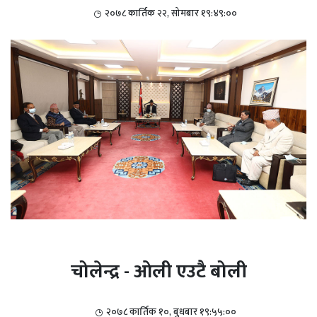
२०७८ कार्तिक २२, सोमबार १९:४९:००
चोलेन्द्र - ओली एउटै बोली
२०७८ कार्तिक १०, बुधबार १९:५५:००