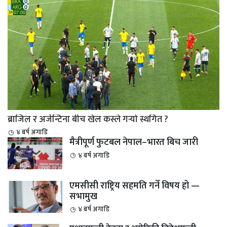
ब्राजिल र अर्जेन्टिना बीच खेल कस्ले गर्‍यो स्थगित ?
४ बर्ष अगाडि
मैत्रीपूर्ण फुटबल नेपाल–भारत बिच जारी
४ बर्ष अगाडि
एमसीसी राष्ट्रिय सहमति गर्ने विषय हो —
सभामुख
४ बर्ष अगाडि