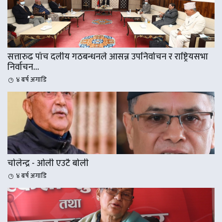
सत्तारुढ पाँच दलीय गठबन्धनले आसन्न उपनिर्वाचन र राष्ट्रियसभा
निर्वाचन...
४ बर्ष अगाडि
चोलेन्द्र - ओली एउटै बोली
४ बर्ष अगाडि