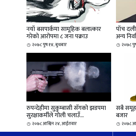
नयाँ बसपार्कमा सामूहिक बलात्कार
पाँच दल
गरेको आरोपमा ८ जना पक्राउ
अन्य निर्व
२०७८ पुष १४, बुधबार
२०७८ पु
रुपन्देहीमा सुकुम्बासी सँगको झडपमा
सबै समूह हरियो ५०
सुरक्षाकर्मीले गोली चलाउँ...
बजार
२०७८ आश्विन २४, आईतवार
२०७८ आश