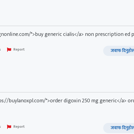
gnonline.com/">buy generic cialis</a> non prescription ed pi
s
Report
जवाफ दिनुहोस
ps://buylanoxpl.com/">order digoxin 250 mg generic</a> or
s
Report
जवाफ दिनुहोस