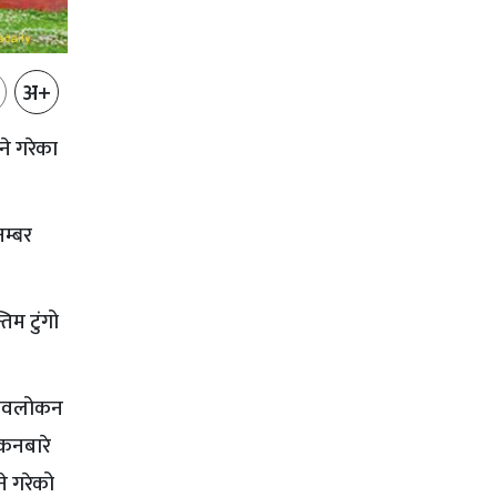
अ+
ने गरेका
नम्बर
िम टुंगो
नरावलोकन
ंकनबारे
ने गरेको