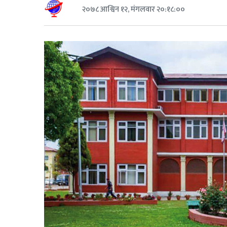
२०७८ आश्विन १२, मंगलवार २०:१८:००