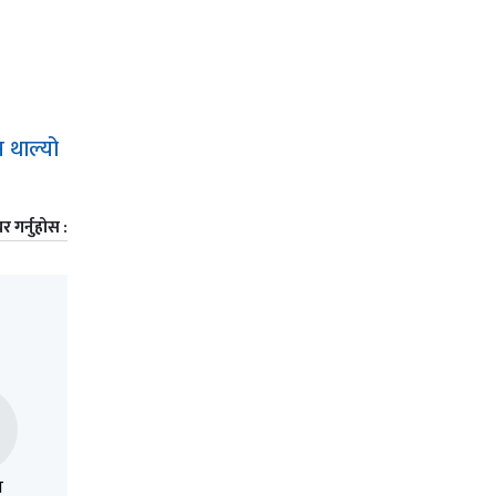
 थाल्यो
र गर्नुहोस :
त