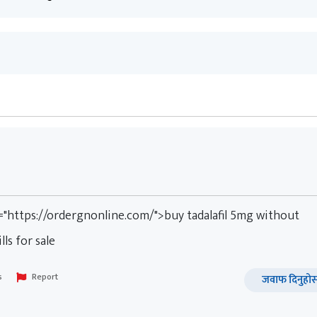
f="https://ordergnonline.com/">buy tadalafil 5mg without
ls for sale
s
Report
जवाफ दिनुहोस