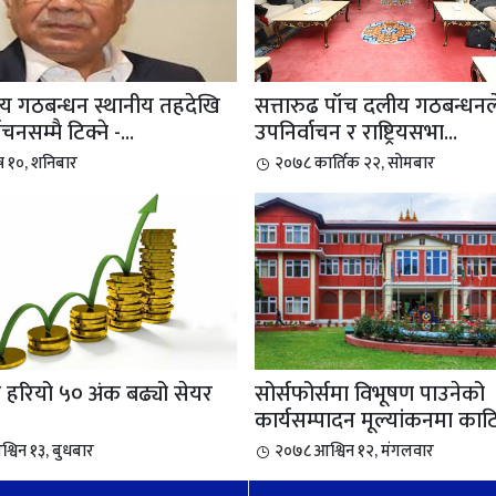
ीय गठबन्धन स्थानीय तहदेखि
सत्तारुढ पाँच दलीय गठबन्धनल
ाचनसम्मै टिक्ने -...
उपनिर्वाचन र राष्ट्रियसभा...
ष १०, शनिबार
२०७८ कार्तिक २२, सोमबार
 अंक बढ्यो सेयर
सोर्सफोर्समा विभूषण पाउनेको
कार्यसम्पादन मूल्यांकनमा काटि
्विन १३, बुधबार
२०७८ आश्विन १२, मंगलवार