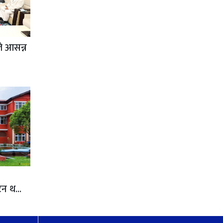
े आसन्न
न थ...